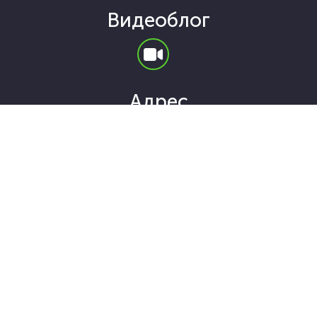
Видеоблог
Адрес
Санкт-Петербург, ул. Гаккелевская 21а
ИП Карнаух Олег Олегович
ОГРН: 315784700123329
"Smart Business"
Все права защищены! 2022
Публичный договор оферты
Политика конфиденциальности