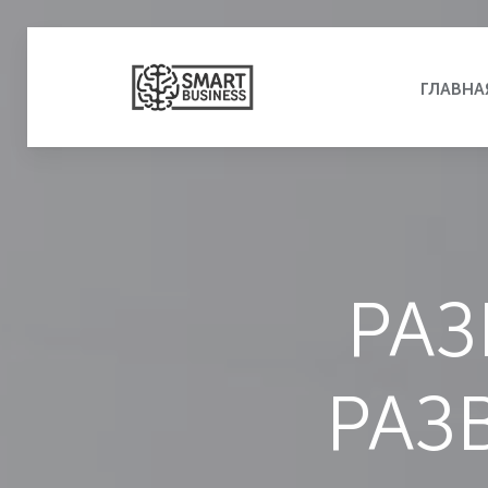
ГЛАВНА
Р
А
З
Р
А
З