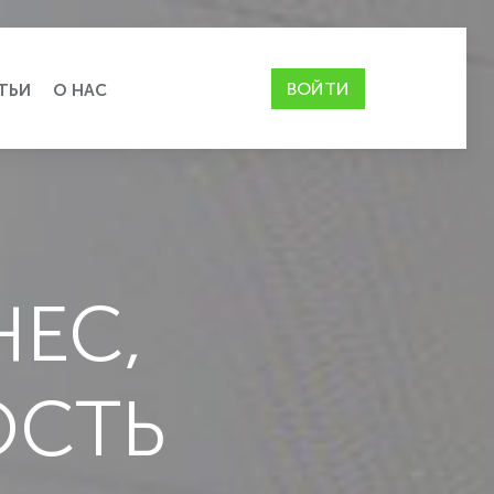
ВОЙТИ
ТЬИ
О НАС
Н
Е
С
,
О
С
Т
Ь