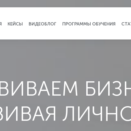
Я
КЕЙСЫ
ВИДЕОБЛОГ
ПРОГРАММЫ ОБУЧЕНИЯ
СТА
В
И
В
А
Е
М
Б
И
З
В
И
В
А
Я
Л
И
Ч
Н