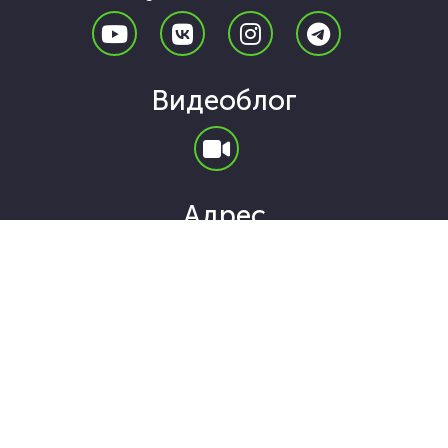
Видеоблог
Адрес
Санкт-Петербург, ул. Гаккелевская 21а
ИП Карнаух Олег Олегович
ОГРН: 315784700123329